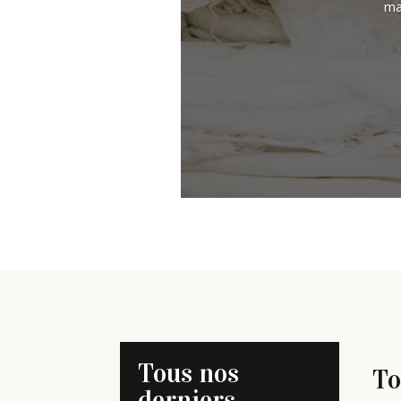
ma
Tous nos
To
derniers