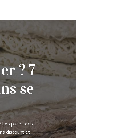
er ? 7
ns se
 ? Les puces des
ns discount et