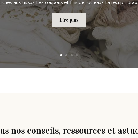
rchés aux tissus Les coupons et fins de rouleaux La récup' : draps,
Lire plus
us nos conseils, ressources et astu