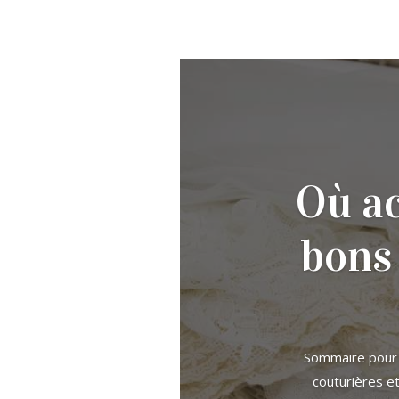
Où ac
bons
Sommaire pour a
couturières e