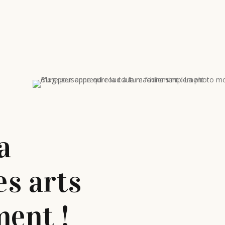
a
es arts
ment !