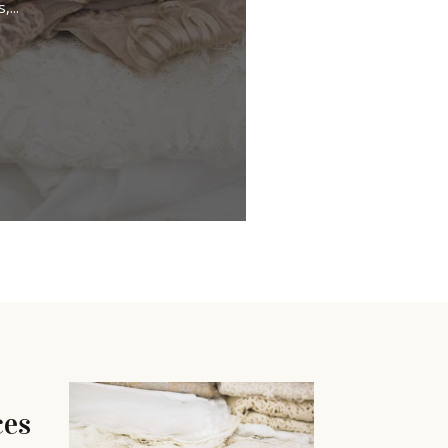
...
ces