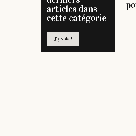
po
articles dans
cette catégorie
J'y vais !