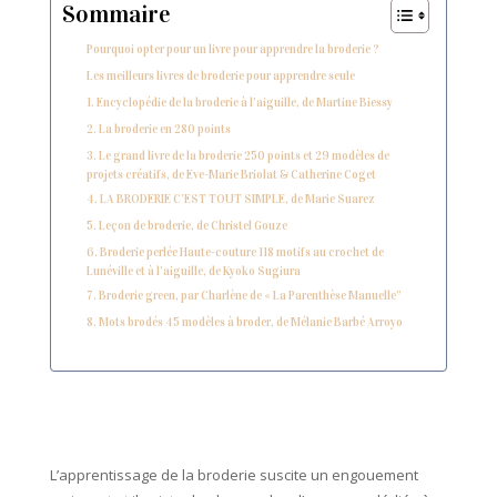
Sommaire
Pourquoi opter pour un livre pour apprendre la broderie ?
Les meilleurs livres de broderie pour apprendre seule
1. Encyclopédie de la broderie à l’aiguille, de Martine Biessy
2. La broderie en 280 points
3. Le grand livre de la broderie 250 points et 29 modèles de
projets créatifs, de Eve-Marie Briolat & Catherine Coget
4. LA BRODERIE C’EST TOUT SIMPLE, de Marie Suarez
5. Leçon de broderie, de Christel Gouze
6. Broderie perlée Haute-couture 118 motifs au crochet de
Lunéville et à l’aiguille, de Kyoko Sugiura
7. Broderie green, par Charlène de « La Parenthèse Manuelle”
8. Mots brodés 45 modèles à broder, de Mélanie Barbé Arroyo
L’apprentissage de la broderie suscite un engouement