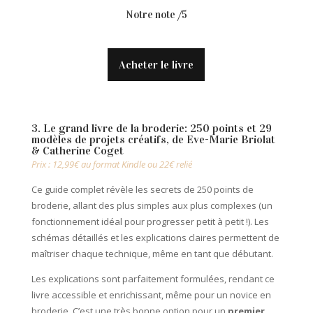
Notre note /5
Acheter le livre
3. Le grand livre de la broderie: 250 points et 29
modèles de projets créatifs, de Eve-Marie Briolat
& Catherine Coget
Prix : 12,99€ au format Kindle ou 22€ relié
Ce guide complet révèle les secrets de 250 points de
broderie, allant des plus simples aux plus complexes (un
fonctionnement idéal pour progresser petit à petit !). Les
schémas détaillés et les explications claires permettent de
maîtriser chaque technique, même en tant que débutant.
Les explications sont parfaitement formulées, rendant ce
livre accessible et enrichissant, même pour un novice en
broderie. C’est une très bonne option pour un
premier