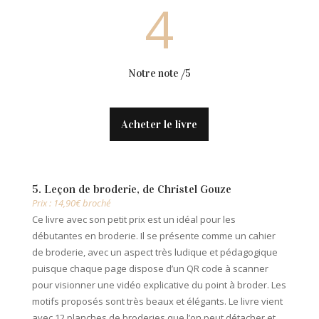
4
Notre note /5
Acheter le livre
5. Leçon de broderie, de Christel Gouze
Prix : 14,90€ broché
Ce livre avec son petit prix est un idéal pour les
débutantes en broderie. Il se présente comme un cahier
de broderie, avec un aspect très ludique et pédagogique
puisque chaque page dispose d’un QR code à scanner
pour visionner une vidéo explicative du point à broder. Les
motifs proposés sont très beaux et élégants. Le livre vient
avec
12 planches de broderies que l’on peut détacher et