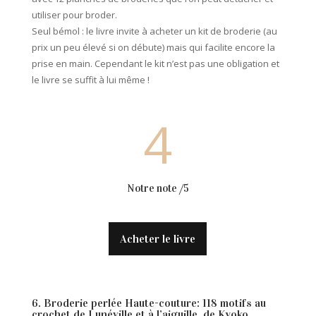
utiliser pour broder.
Seul bémol : le livre invite à acheter un kit de broderie (au
prix un peu élevé si on débute) mais qui facilite encore la
prise en main. Cependant le kit n’est pas une obligation et
le livre se suffit à lui même !
4
Notre note /5
Acheter le livre
6. Broderie perlée Haute-couture: 118 motifs au
crochet de Lunéville et à l’aiguille, de Kyoko